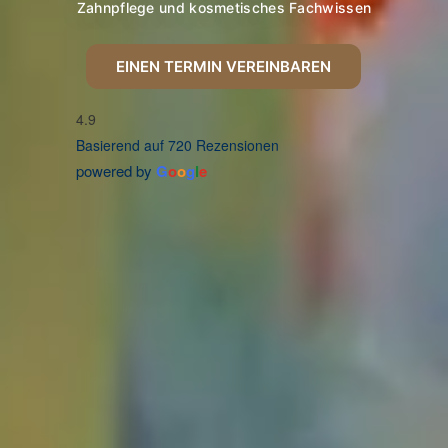
Zahnpflege und kosmetisches Fachwissen
EINEN TERMIN VEREINBAREN
4.9
Basierend auf 720 Rezensionen
powered by
G
o
o
g
l
e