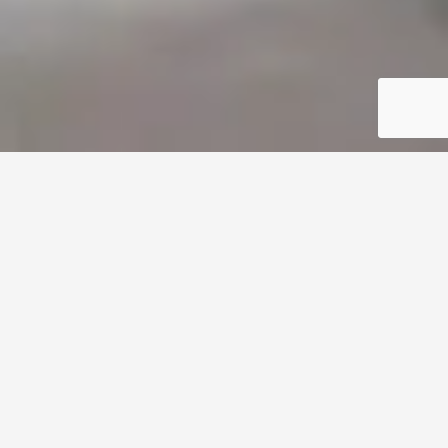
The #1 medical tourism platform
Patients Reviews of Our Dentists
bgeo