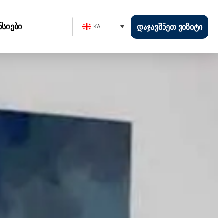
ნსიები
ᲓᲐᲯᲐᲕᲨᲜᲔᲗ ᲕᲘᲖᲘᲢᲘ
KA