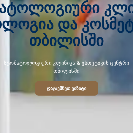
ატოლოგიური კლი
ოლოგია და კოსმე
თბილისში
სტომატოლოგიური კლინიკა & ესთეტიკის ცენტრი
თბილისში
ᲓᲐᲯᲐᲕᲨᲜᲔᲗ ᲕᲘᲖᲘᲢᲘ