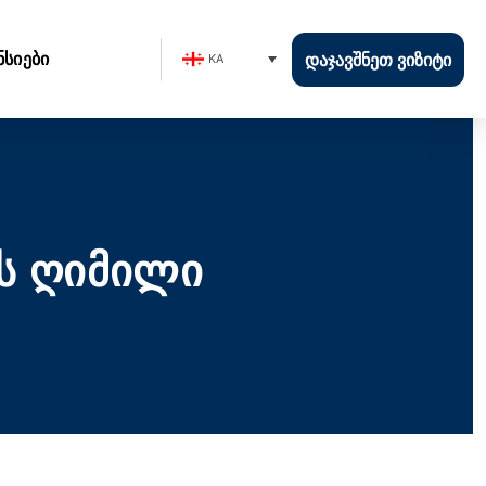
ნსიები
ᲓᲐᲯᲐᲕᲨᲜᲔᲗ ᲕᲘᲖᲘᲢᲘ
KA
ს ღიმილი