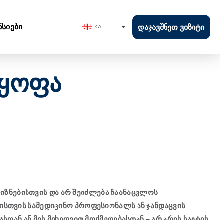
ნსიები
ᲓᲐᲯᲐᲕᲨᲜᲔᲗ ᲕᲘᲖᲘᲢᲘ
KA
რყოფა
ზნებისთვის და არ შეიძლება ჩაანაცვლოს
ბისთვის სამედიცინო პროფესიონალს ან ჯანდაცვის
სთან ან მის მიხედვით მოქმედებასთან – არ არის საიტის