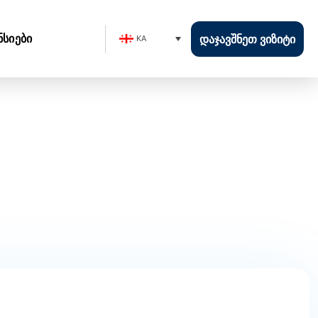
ნსიები
ᲓᲐᲯᲐᲕᲨᲜᲔᲗ ᲕᲘᲖᲘᲢᲘ
KA