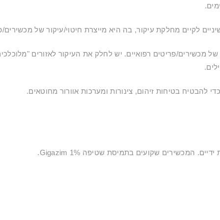
מים.
יים לקיים מחלקת עיקור, בה היא מייצרת חיטוי/עיקור של מכשירים/פר
 מכשירים/פריטים רפואיים. יש לחלק את העיקור לאזורים "מלוכלכים" א
לים.
די להבטיח בטיחות זיהום, צינורות ומערכות אוורור מחוטאים.
ם. המכשירים שקועים בתמיסת שטיפה 1% Gigazim.