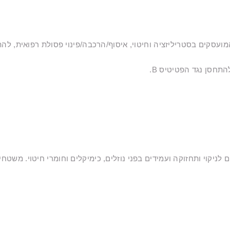
יזציה וחיטוי, איסוף/הרכבה/פינוי פסולת רפואית, להתחסן מונע נגד הפטיטיס B, בא
התחסן נגד הפטיטיס B.
לניקוי ותחזוקה ועמידים בפני נוזלים, כימיקלים וחומרי חיטוי. משטח