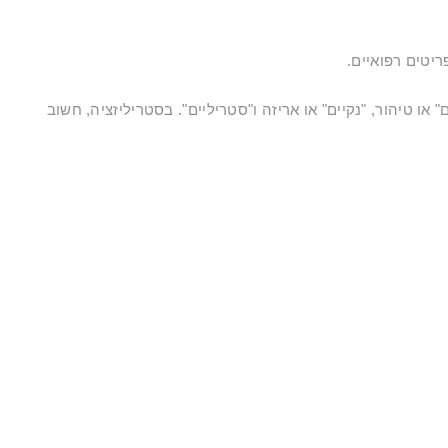
יטים רפואיים.
ו טיהור, "נקיים" או אריזה ו"סטריליים". בסטריליזציה, חשוב