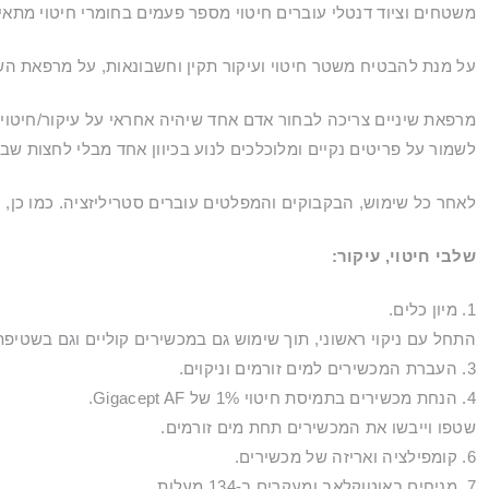
משטחים וציוד דנטלי עוברים חיטוי מספר פעמים בחומרי חיטוי מתאי
על מנת להבטיח משטר חיטוי ועיקור תקין וחשבונאות, על מרפאת השינ
מרפאת שיניים צריכה לבחור אדם אחד שיהיה אחראי על עיקור/חיטוי של
לשמור על פריטים נקיים ומלוכלכים לנוע בכיוון אחד מבלי לחצות שבי
לאחר כל שימוש, הבקבוקים והמפלטים עוברים סטריליזציה. כמו כן, כ
שלבי חיטוי, עיקור:
1. מיון כלים.
התחל עם ניקוי ראשוני, תוך שימוש גם במכשירים קוליים וגם בשטיפת ידיי
3. העברת המכשירים למים זורמים וניקוים.
4. הנחת מכשירים בתמיסת חיטוי 1% של Gigacept AF.
שטפו וייבשו את המכשירים תחת מים זורמים.
6. קומפילציה ואריזה של מכשירים.
7. מניחים באוטוקלאב ומעקרים ב-134 מעלות.