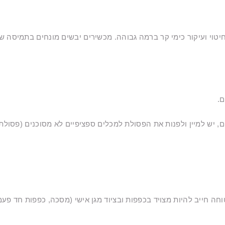
ר כימי קר ברמה גבוהה. מכשירים יבשים מונחים בתמיסה של 2% של igasept PEARL
ם.
 יש למיין ולפנות את הפסולת למכלים ספציפיים לא מסוכנים (פסולת 
 חייב להיות מצויד בכפפות ובציוד מגן אישי (מסכה, כפפות חד פעמיו