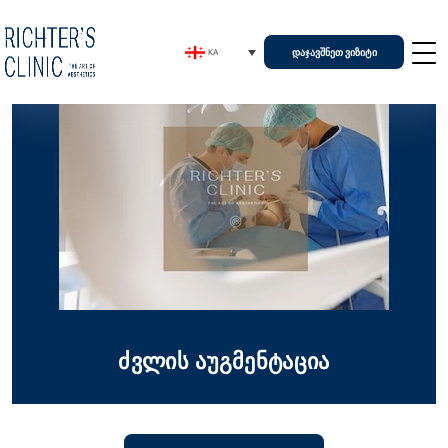
ᲓᲐᲯᲐᲕᲨᲜᲔᲗ ᲕᲘᲖᲘᲢᲘ
KA
ძვლის აუგმენტაცია