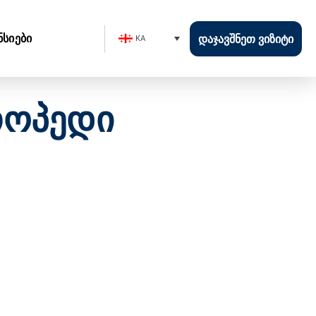
ნსიები
ᲓᲐᲯᲐᲕᲨᲜᲔᲗ ᲕᲘᲖᲘᲢᲘ
KA
თოპედი