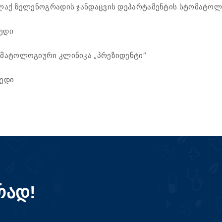
ალაქ ზელენოგრადის ჯანდაცვის დეპარტამენტის სტომატო
ედი
ომატოლოგიური კლინიკა „პრეზიდენტი“
პედი
რად!