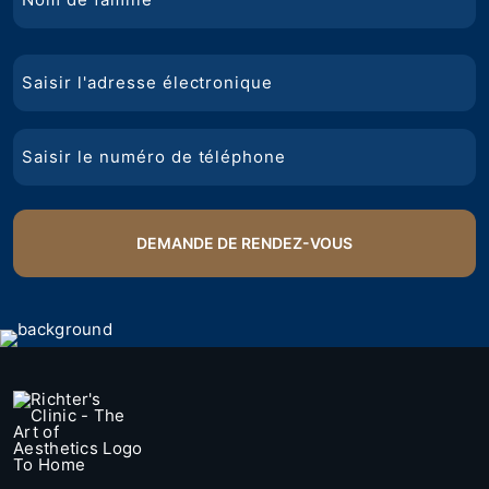
Nom
Courriel
de
famille
Téléphone