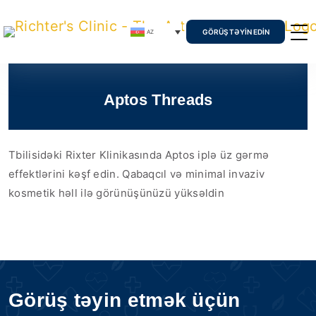
GÖRÜŞ TƏYIN EDIN
AZ
Aptos Threads
Tbilisidəki Rixter Klinikasında Aptos iplə üz gərmə
effektlərini kəşf edin. Qabaqcıl və minimal invaziv
kosmetik həll ilə görünüşünüzü yüksəldin
Görüş təyin etmək üçün