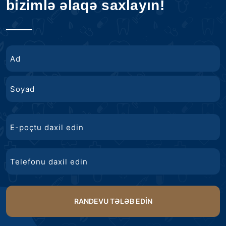
bizimlə əlaqə saxlayın!
ad
Ad
Soyad
E-
poçt
Telefon