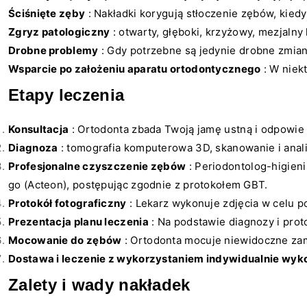
Ściśnięte zęby
: Nakładki korygują stłoczenie zębów, kied
Zgryz patologiczny
: otwarty, głęboki, krzyżowy, mezjalny 
Drobne problemy
: Gdy potrzebne są jedynie drobne zmia
Wsparcie po założeniu aparatu ortodontycznego
: W niek
Etapy leczenia
Konsultacja
: Ortodonta zbada Twoją jamę ustną i odpowie 
Diagnoza
: tomografia komputerowa 3D, skanowanie i anali
Profesjonalne czyszczenie zębów
: Periodontolog-higieni
go (Acteon), postępując zgodnie z protokołem GBT.
Protokół fotograficzny
: Lekarz wykonuje zdjęcia w celu p
Prezentacja planu leczenia
: Na podstawie diagnozy i prot
Mocowanie do zębów
: Ortodonta mocuje niewidoczne za
Dostawa i leczenie z wykorzystaniem indywidualnie wy
Zalety i wady nakładek