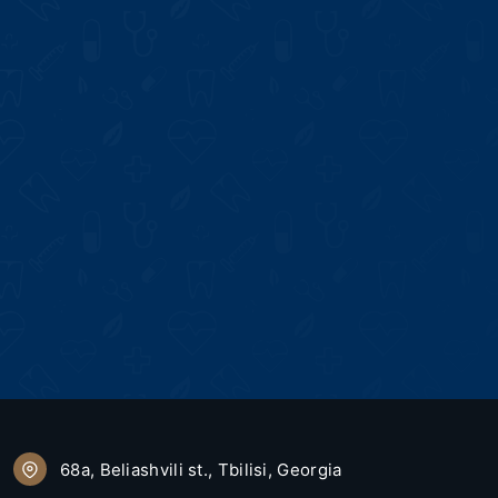
68a, Beliashvili st., Tbilisi, Georgia