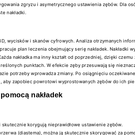
orygowania zgryzu i asymetrycznego ustawienia zębów. Dla os
te nakładki.
3D, wycisków i skanów cyfrowych. Analiza otrzymanych info
racuje plan leczenia obejmujący serię nakładek. Nakładki w
ażda nakładka ma inny kształt od poprzedniej, dzięki czemu 
określonych punktach. W efekcie zęby przesuwają się nieznacz
razie potrzeby wprowadza zmiany. Po osiągnięciu oczekiwane
o, aby zapobiec powrotowi wyprostowanych zębów do ich pier
 pomocą nakładek
i skutecznie korygują nieprawidłowe ustawienie zębów.
przerwa (diastema), można ją skutecznie skorygować za pom