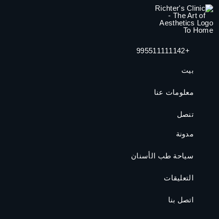
+995511111142
بيت
معلومات عنا
تنصل
مدونة
سياحة طب الأسنان
التعليقات
اتصل بنا