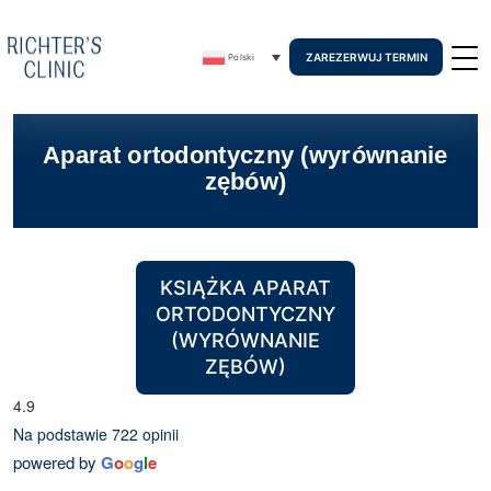
ZAREZERWUJ TERMIN
Polski
Aparat ortodontyczny (wyrównanie
zębów)
KSIĄŻKA APARAT
ORTODONTYCZNY
(WYRÓWNANIE
ZĘBÓW)
4.9
Na podstawie 722 opinii
powered by
G
o
o
g
l
e