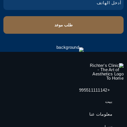
+995511111142
بيت
معلومات عنا
تنصل