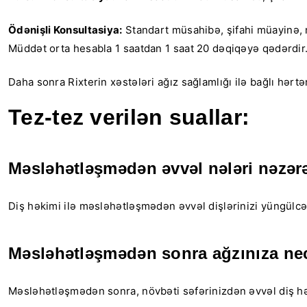
Ödənişli Konsultasiya:
Standart müsahibə, şifahi müayinə, mü
Müddət orta hesabla 1 saatdan 1 saat 20 dəqiqəyə qədərdir
Daha sonra Rixterin xəstələri ağız sağlamlığı ilə bağlı hərt
Tez-tez verilən suallar:
Məsləhətləşmədən əvvəl nələri nəzər
Diş həkimi ilə məsləhətləşmədən əvvəl dişlərinizi yüngülcə fı
Məsləhətləşmədən sonra ağzınıza nec
Məsləhətləşmədən sonra, növbəti səfərinizdən əvvəl diş hə