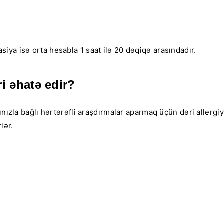
iya isə orta hesabla 1 saat ilə 20 dəqiqə arasındadır.
i əhatə edir?
ınızla bağlı hərtərəfli araşdırmalar aparmaq üçün dəri allerg
lər.