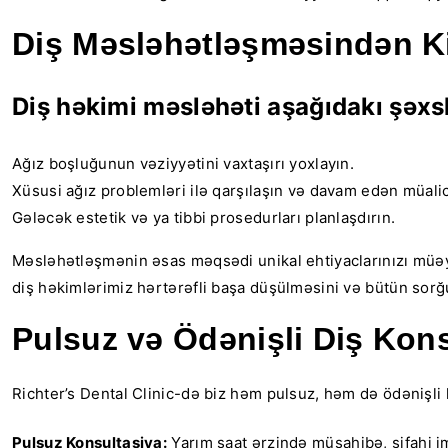
Diş Məsləhətləşməsindən K
Diş həkimi məsləhəti aşağıdakı şəxs
Ağız boşluğunun vəziyyətini vaxtaşırı yoxlayın.
Xüsusi ağız problemləri ilə qarşılaşın və davam edən müal
Gələcək estetik və ya tibbi prosedurları planlaşdırın.
Məsləhətləşmənin əsas məqsədi unikal ehtiyaclarınızı müəyyə
diş həkimlərimiz hərtərəfli başa düşülməsini və bütün sorğul
Pulsuz və Ödənişli Diş Kons
Richter’s Dental Clinic-də biz həm pulsuz, həm də ödənişli ko
Pulsuz Konsultasiya:
Yarım saat ərzində müsahibə, şifahi im