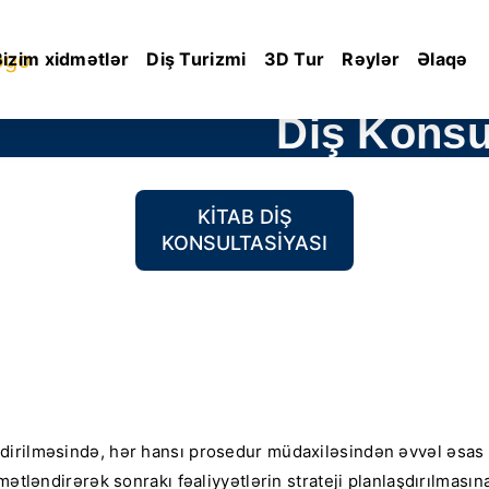
Bizim xidmətlər
Diş Turizmi
3D Tur
Rəylər
Əlaqə
Diş Konsu
KITAB DIŞ
KONSULTASIYASI
ndirilməsində, hər hansı prosedur müdaxiləsindən əvvəl əsas
ətləndirərək sonrakı fəaliyyətlərin strateji planlaşdırılmasın