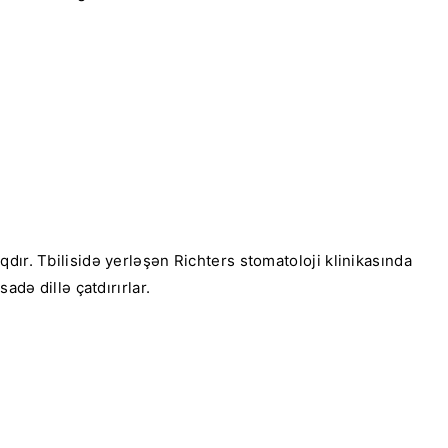
ır. Tbilisidə yerləşən Richters stomatoloji klinikasında
də dillə çatdırırlar.