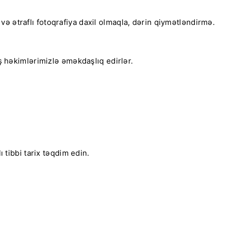
və ətraflı fotoqrafiya daxil olmaqla, dərin qiymətləndirmə.
iş həkimlərimizlə əməkdaşlıq edirlər.
 tibbi tarix təqdim edin.