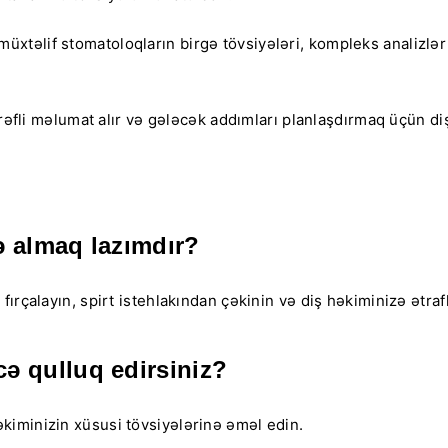
xtəlif stomatoloqların birgə tövsiyələri, kompleks analizlər 
.
ərəfli məlumat alır və gələcək addımları planlaşdırmaq üçün d
ə almaq lazımdır?
rçalayın, spirt istehlakından çəkinin və diş həkiminizə ətraflı
ə qulluq edirsiniz?
kiminizin xüsusi tövsiyələrinə əməl edin.