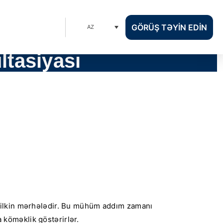
GÖRÜŞ TƏYIN EDIN
AZ
ltasiyası
 ilkin mərhələdir. Bu mühüm addım zamanı
a köməklik göstərirlər.