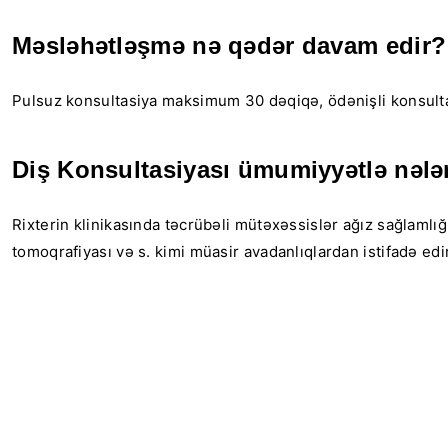
Məsləhətləşmə nə qədər davam edir?
Pulsuz konsultasiya maksimum 30 dəqiqə, ödənişli konsultas
Diş Konsultasiyası ümumiyyətlə nələr
Rixterin klinikasında təcrübəli mütəxəssislər ağız sağlamlığ
tomoqrafiyası və s. kimi müasir avadanlıqlardan istifadə edir