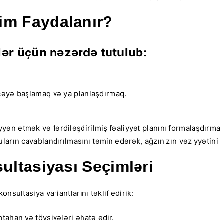
im Faydalanır?
lər üçün nəzərdə tutulub:
icəyə başlamaq və ya planlaşdırmaq.
n etmək və fərdiləşdirilmiş fəaliyyət planını formalaşdırmaqd
arın cavablandırılmasını təmin edərək, ağzınızın vəziyyətini sa
ultasiyası Seçimləri
nsultasiya variantlarını təklif edirik:
tahan və tövsiyələri əhatə edir.