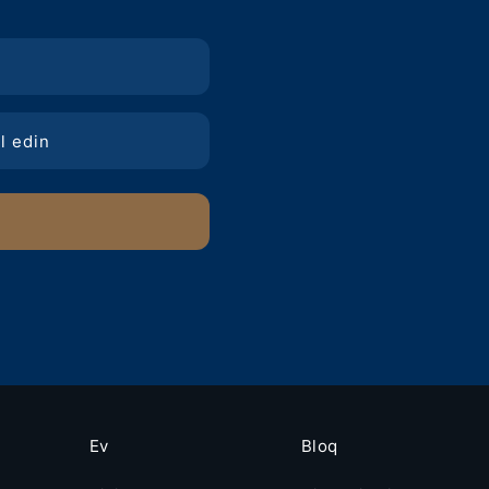
Ev
Bloq