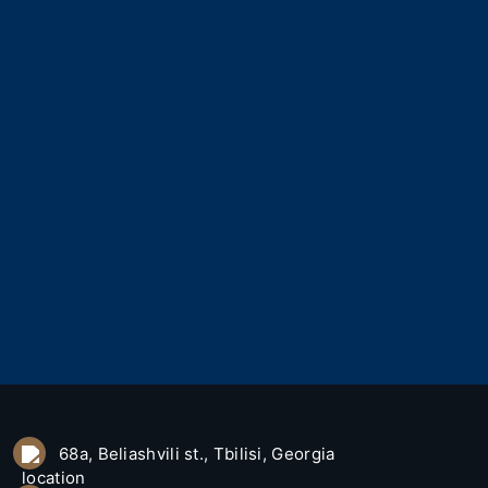
68a, Beliashvili st., Tbilisi, Georgia