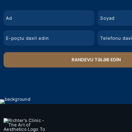
ad
Ad
Soyad
E-
Telefon
poçt