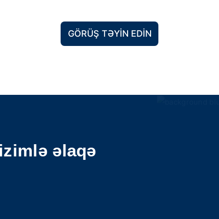
GÖRÜŞ TƏYIN EDIN
izimlə əlaqə