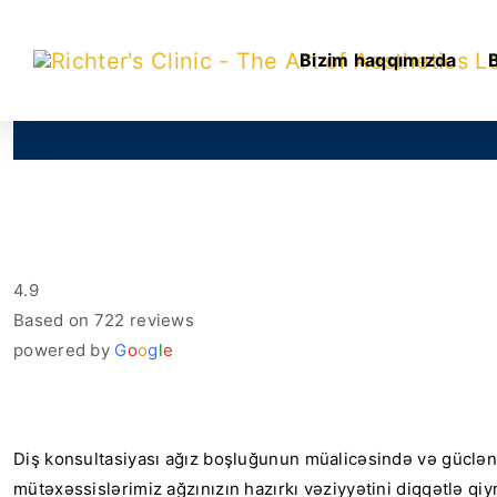
Bizim haqqımızda
4.9
Based on 722 reviews
powered by
G
o
o
g
l
e
Diş konsultasiyası ağız boşluğunun müalicəsində və güclə
mütəxəssislərimiz ağzınızın hazırkı vəziyyətini diqqətlə qiym