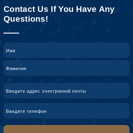
Contact Us If You Have Any
Questions!
Name
First
Name
Last
Email
Name
Phone