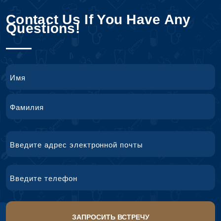
Contact Us If You Have Any
Questions!
Name
First
Name
Last
Email
Name
Phone