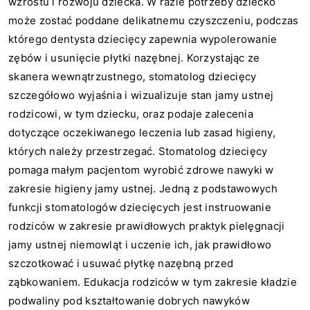
wzrostu i rozwoju dziecka. W razie potrzeby dziecko
może zostać poddane delikatnemu czyszczeniu, podczas
którego dentysta dziecięcy zapewnia wypolerowanie
zębów i usunięcie płytki nazębnej. Korzystając ze
skanera wewnątrzustnego, stomatolog dziecięcy
szczegółowo wyjaśnia i wizualizuje stan jamy ustnej
rodzicowi, w tym dziecku, oraz podaje zalecenia
dotyczące oczekiwanego leczenia lub zasad higieny,
których należy przestrzegać. Stomatolog dziecięcy
pomaga małym pacjentom wyrobić zdrowe nawyki w
zakresie higieny jamy ustnej. Jedną z podstawowych
funkcji stomatologów dziecięcych jest instruowanie
rodziców w zakresie prawidłowych praktyk pielęgnacji
jamy ustnej niemowląt i uczenie ich, jak prawidłowo
szczotkować i usuwać płytkę nazębną przed
ząbkowaniem. Edukacja rodziców w tym zakresie kładzie
podwaliny pod kształtowanie dobrych nawyków