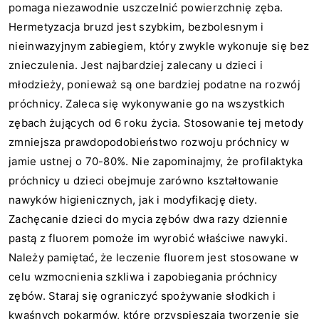
pomaga niezawodnie uszczelnić powierzchnię zęba.
Hermetyzacja bruzd jest szybkim, bezbolesnym i
nieinwazyjnym zabiegiem, który zwykle wykonuje się bez
znieczulenia. Jest najbardziej zalecany u dzieci i
młodzieży, ponieważ są one bardziej podatne na rozwój
próchnicy. Zaleca się wykonywanie go na wszystkich
zębach żujących od 6 roku życia. Stosowanie tej metody
zmniejsza prawdopodobieństwo rozwoju próchnicy w
jamie ustnej o 70-80%. Nie zapominajmy, że profilaktyka
próchnicy u dzieci obejmuje zarówno kształtowanie
nawyków higienicznych, jak i modyfikację diety.
Zachęcanie dzieci do mycia zębów dwa razy dziennie
pastą z fluorem pomoże im wyrobić właściwe nawyki.
Należy pamiętać, że leczenie fluorem jest stosowane w
celu wzmocnienia szkliwa i zapobiegania próchnicy
zębów. Staraj się ograniczyć spożywanie słodkich i
kwaśnych pokarmów, które przyspieszają tworzenie się