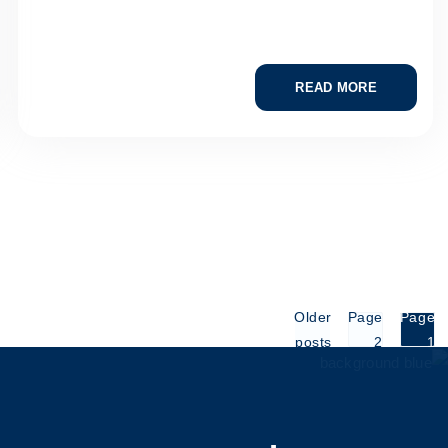
READ MORE
Post
Older
Page
Page
posts
2
1
paginatio