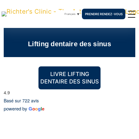
PRENDRE RENDEZ-VOUS
Français
Lifting dentaire des sinus
LIVRE LIFTING
DENTAIRE DES SINUS
4.9
Basé sur 722 avis
powered by
G
o
o
g
l
e