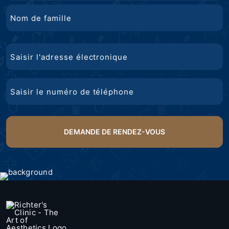
Prénom
Nom
Courriel
de
famille
Téléphone