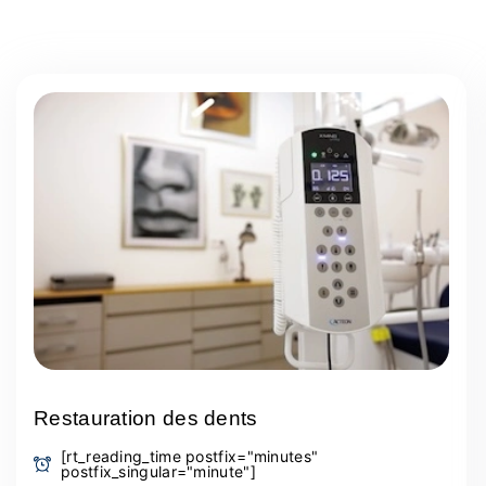
Restauration des dents
[rt_reading_time postfix="minutes"
postfix_singular="minute"]