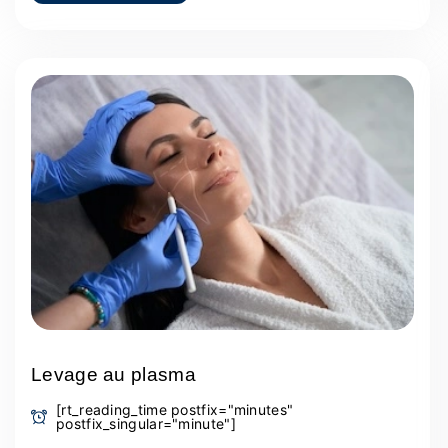
Levage au plasma
[rt_reading_time postfix="minutes"
postfix_singular="minute"]