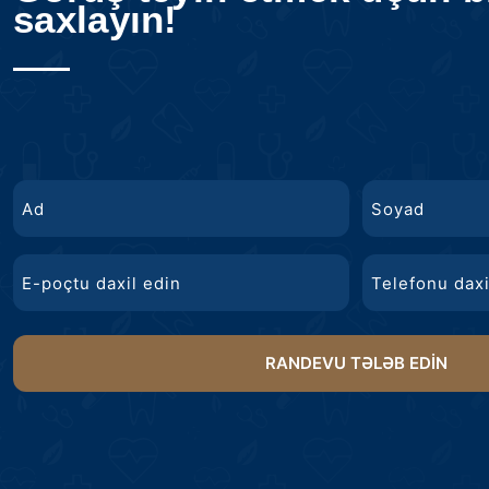
saxlayın!
ad
Ad
Soyad
E-
Telefon
poçt