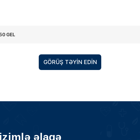
50 GEL
GÖRÜŞ TƏYIN EDIN
izimlə əlaqə