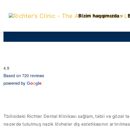
Bizim haqqımızda
4.9
Based on 720 reviews
powered by
G
o
o
g
l
e
Tbilisidəki Richter Dental Klinikası sağlam, təbii və gözəl
nəzərdə tutulmuş nazik lövhələr diş estetikasının artırılma