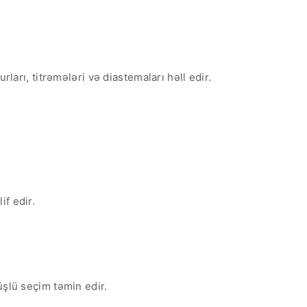
ları, titrəmələri və diastemaları həll edir.
f edir.
üşlü seçim təmin edir.