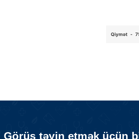
Qiymət - 7
Görüş təyin etmək üçün b