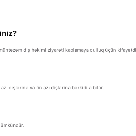
iniz?
 müntəzəm diş həkimi ziyarəti kaplamaya qulluq üçün kifayətdi
zı dişlərinə və ön azı dişlərinə bərkidilə bilər.
 mümkündür.