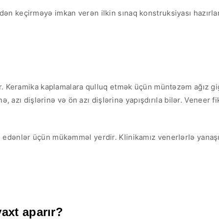
n keçirməyə imkan verən ilkin sınaq konstruksiyası hazırlanı
r. Keramika kaplamalara qulluq etmək üçün müntəzəm ağız gigiy
nə, azı dişlərinə və ön azı dişlərinə yapışdırıla bilər. Veneer
ə edənlər üçün mükəmməl yerdir. Klinikamız venerlərlə yanaşı
axt aparır?