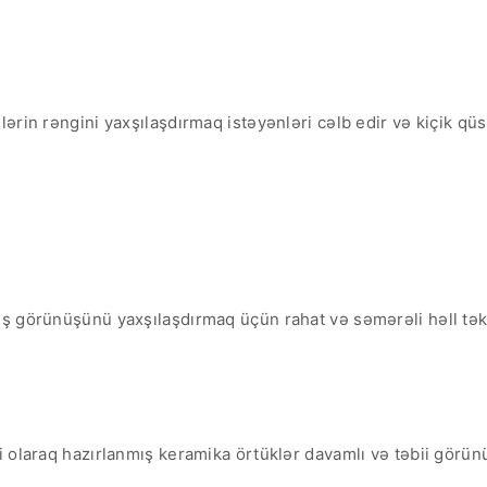
rin rəngini yaxşılaşdırmaq istəyənləri cəlb edir və kiçik qüsur
ş görünüşünü yaxşılaşdırmaq üçün rahat və səmərəli həll təkli
i olaraq hazırlanmış keramika örtüklər davamlı və təbii görün