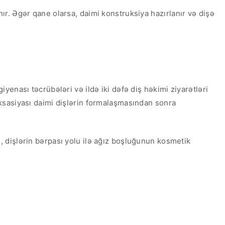
r. Əgər qane olarsa, daimi konstruksiya hazırlanır və dişə
enası təcrübələri və ildə iki dəfə diş həkimi ziyarətləri
 fiksasiyası daimi dişlərin formalaşmasından sonra
, dişlərin bərpası yolu ilə ağız boşluğunun kosmetik