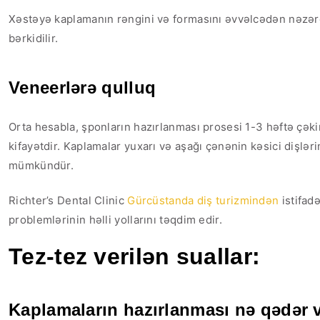
Xəstəyə kaplamanın rəngini və formasını əvvəlcədən nəzərdə
bərkidilir.
Veneerlərə qulluq
Orta hesabla, şponların hazırlanması prosesi 1-3 həftə çəki
kifayətdir. Kaplamalar yuxarı və aşağı çənənin kəsici dişləri
mümkündür.
Richter’s Dental Clinic
Gürcüstanda diş turizmindən
istifad
problemlərinin həlli yollarını təqdim edir.
Tez-tez verilən suallar:
Kaplamaların hazırlanması nə qədər v