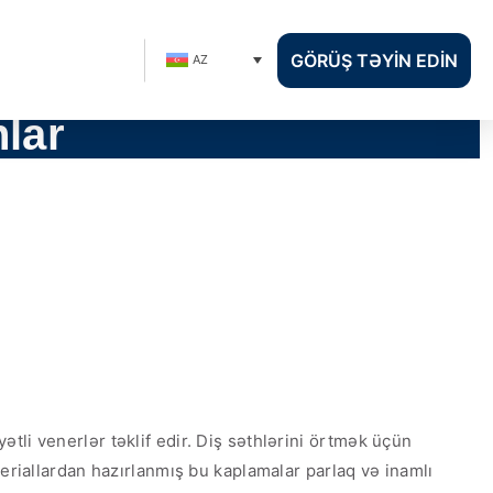
GÖRÜŞ TƏYIN EDIN
AZ
lar
li venerlər təklif edir. Diş səthlərini örtmək üçün
eriallardan hazırlanmış bu kaplamalar parlaq və inamlı