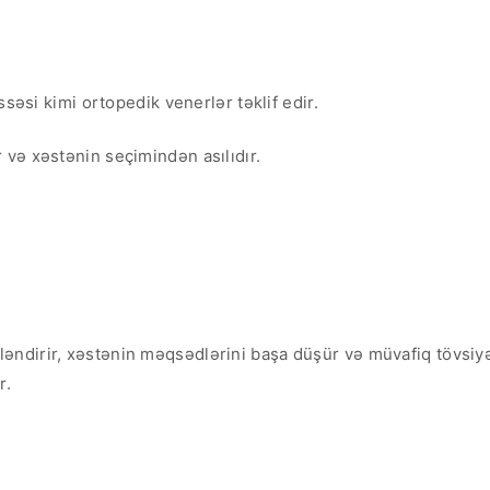
ssəsi kimi ortopedik venerlər təklif edir.
 və xəstənin seçimindən asılıdır.
əndirir, xəstənin məqsədlərini başa düşür və müvafiq tövsiyə
r.