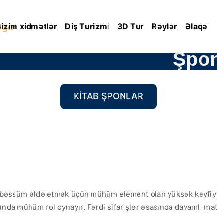
Bizim xidmətlər
Diş Turizmi
3D Tur
Rəylər
Əlaqə
Şpon
KITAB ŞPONLAR
 təbəssüm əldə etmək üçün mühüm element olan yüksək keyfiyyət
sında mühüm rol oynayır. Fərdi sifarişlər əsasında davamlı mat