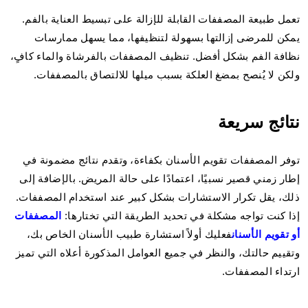
تعمل طبيعة المصففات القابلة للإزالة على تبسيط العناية بالفم.
يمكن للمرضى إزالتها بسهولة لتنظيفها، مما يسهل ممارسات
نظافة الفم بشكل أفضل. تنظيف المصففات بالفرشاة والماء كافٍ،
ولكن لا يُنصح بمضغ العلكة بسبب ميلها للالتصاق بالمصففات.
نتائج سريعة
توفر المصففات تقويم الأسنان بكفاءة، وتقدم نتائج مضمونة في
إطار زمني قصير نسبيًا، اعتمادًا على حالة المريض. بالإضافة إلى
ذلك، يقل تكرار الاستشارات بشكل كبير عند استخدام المصففات.
إذا كنت تواجه مشكلة في تحديد الطريقة التي تختارها:
المصففات
أو تقويم الأسنان
فعليك أولاً استشارة طبيب الأسنان الخاص بك،
وتقييم حالتك، والنظر في جميع العوامل المذكورة أعلاه التي تميز
ارتداء المصففات.