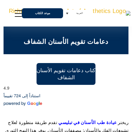
موعد الكتاب
العربية
دعامات تقويم الأسنان الشفاف
كتاب دعامات تقويم الأسنان
الشفاف
4.9
استناداً إلى 724 تقييماً
powered by
G
o
o
g
l
e
ريختر
عيادة طب الأسنان في تبليسي
تقدم طريقة متطورة لعلاج
تشوهات الفك والأسنان: مصففات الأسنان. يوفر هذا النهج الثوري