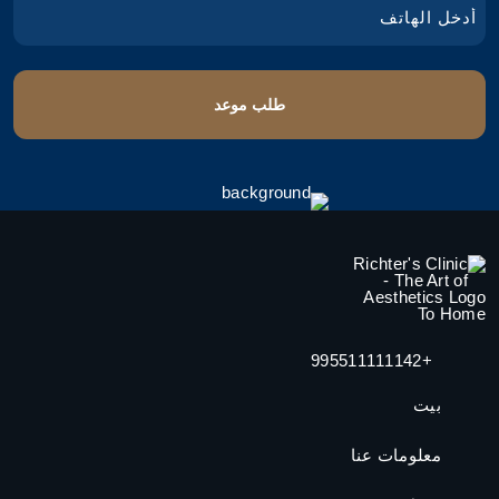
+995511111142
بيت
معلومات عنا