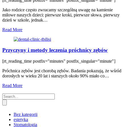
[rt_reading_time postfix="minutes" postfix_singular="minute"]
Jako rodzice często zwracamy szczególną uwagę na kamienie
milowe naszych dzieci: pierwsze kroki, pierwsze słowa, pierwszy
dzień w szkole, jednak…
Read More
Przyczyny i metody leczenia próchnicy zębów
[rt_reading_time postfix="minutes" postfix_singular="minute"]
Próchnica zębów jest chorobą zębów. Badania pokazują, że wśród
dorosłych w wieku 20 lat i starszych około 90% miało co…
Read More
Bez kategorii
estetyka
Stomatologia