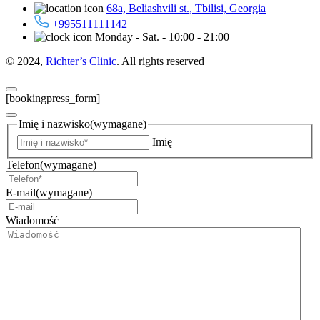
68a, Beliashvili st., Tbilisi, Georgia
+995511111142
Monday - Sat. - 10:00 - 21:00
© 2024,
Richter’s Clinic
. All rights reserved
[bookingpress_form]
Imię i nazwisko
(wymagane)
Imię
Telefon
(wymagane)
E-mail
(wymagane)
Wiadomość