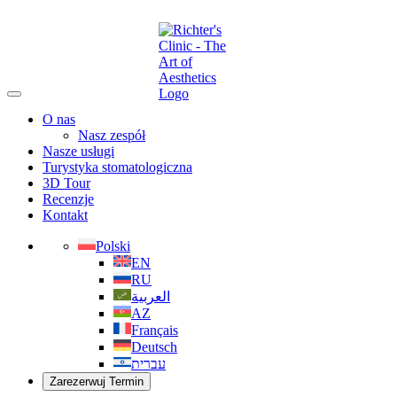
O nas
Nasz zespół
Nasze usługi
Turystyka stomatologiczna
3D Tour
Recenzje
Kontakt
Polski
EN
RU
العربية
AZ
Français
Deutsch
עברית
Zarezerwuj Termin