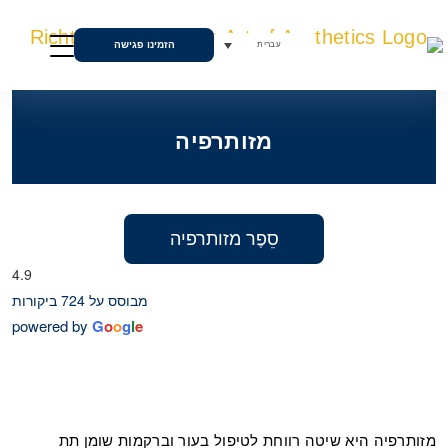
הזמינו פגישה
עברית
מזותרפיה
סֵפֶר מזותרפיה
4.9
מבוסס על 724 ביקורות
powered by
G
o
o
g
l
e
מזותרפיה היא שיטה רווחת לטיפול בעור וברקמות שומן תת