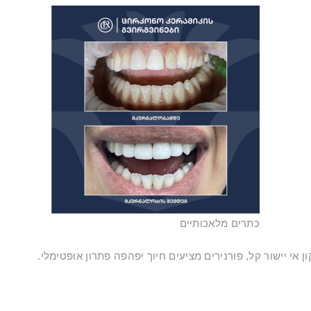
כתרים מלאכותיים
 אי יישור קל, פורנירים מציעים חיוך יפהפה פתרון אופטימלי.