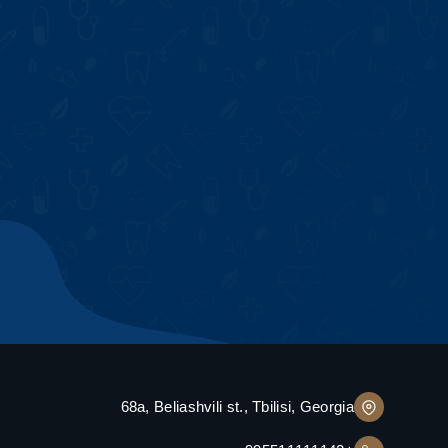
68a, Beliashvili st., Tbilisi, Georgia