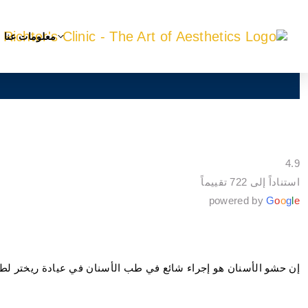
معلومات عنا
4.9
استناداً إلى 722 تقييماً
powered by
G
o
o
g
l
e
إن حشو الأسنان هو إجراء شائع في طب الأسنان في عيادة ريختر لطب